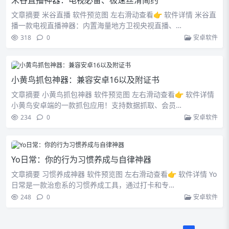
米谷直播神器：电视必备、极速丝滑简约
文章摘要 米谷直播 软件预览图 左右滑动查看👉 软件详情 米谷直
播一款电视直播神器：内置海量地方卫视央视直播、…
318
0
安卓软件
小黄鸟抓包神器：兼容安卓16以及附证书
文章摘要 小黄鸟抓包神器 软件预览图 左右滑动查看👉 软件详情
小黄鸟安卓端的一款抓包应用！支持数据抓取、会员…
234
0
安卓软件
Yo日常：你的行为习惯养成与自律神器
文章摘要 习惯养成神器 软件预览图 左右滑动查看👉 软件详情 Yo
日常是一款治愈系的习惯养成工具，通过打卡和专…
248
0
安卓软件