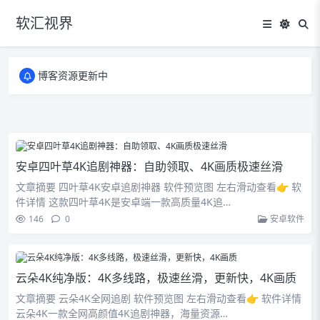
软汇视界
博客资源更新中
博客资源更新中
博客资源更新中
安卓四叶草4K追剧神器：自助领取、4K画质极速丝滑
文章摘要 四叶草4K安卓追剧神器 软件预览图 左右滑动查看👉 软
件详情 这款四叶草4K是安卓端一款高质量4K追…
146
0
安卓软件
云朵4K纯净版：4K多线路，极速丝滑，更新快，4K画质
文章摘要 云朵4K全网追剧 软件预览图 左右滑动查看👉 软件详情
云朵4K一款全网高颜值4K追剧神器，海量资源…